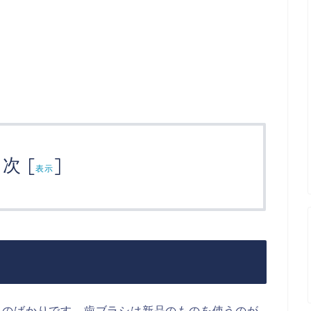
目次
[
]
表示
ものばかりです。歯ブラシは新品のものを使うのが