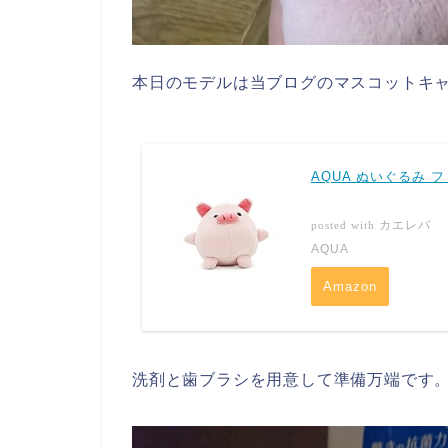
本日のモデルは当ブログのマスコットキ
AQUA ぬいぐるみ フ
カエレバ
posted with
AQUA
Amazon
洗剤と歯ブラシを用意して準備万端です