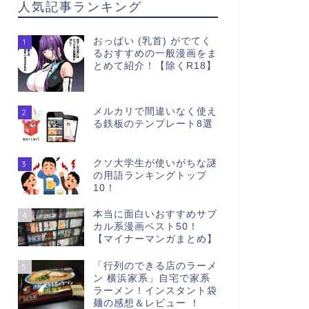
人気記事ランキング
おっぱい (乳首) がでてく
1
るおすすめの一般漫画をま
とめて紹介！【除くR18】
メルカリで間違いなく使え
2
る鉄板のテンプレート8選
クソ大学生が使いがちな謎
3
の用語ランキングトップ
10！
本当に面白いおすすめサブ
4
カル系漫画ベスト50！
【マイナーマンガまとめ】
「行列のできる店のラーメ
5
ン 横浜家系」自宅で家系
ラーメン！インスタント袋
麺の感想＆レビュー ！