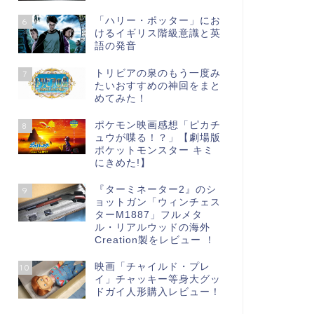
「ハリー・ポッター」にお
6
けるイギリス階級意識と英
語の発音
トリビアの泉のもう一度み
7
たいおすすめの神回をまと
めてみた！
ポケモン映画感想「ピカチ
8
ュウが喋る！？」【劇場版
ポケットモンスター キミ
にきめた!】
『ターミネーター2』のシ
9
ョットガン「ウィンチェス
ターM1887」フルメタ
ル・リアルウッドの海外
Creation製をレビュー ！
映画「チャイルド・プレ
10
イ」チャッキー等身大グッ
ドガイ人形購入レビュー！