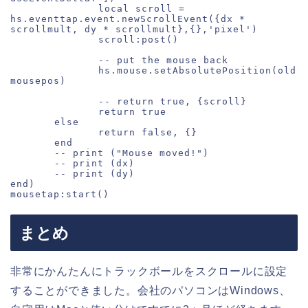
		local scroll = 
hs.eventtap.event.newScrollEvent({dx * 
scrollmult, dy * scrollmult},{},'pixel')

		scroll:post()

		-- put the mouse back

		hs.mouse.setAbsolutePosition(old
mousepos)

		-- return true, {scroll}

		return true

	else

		return false, {}

	end

	-- print ("Mouse moved!")

	-- print (dx)

	-- print (dy)

end)

mousetap:start()
まとめ
非常にかんたんにトラックボールをスクロールに設定
することができました。会社のパソコンはWindows、