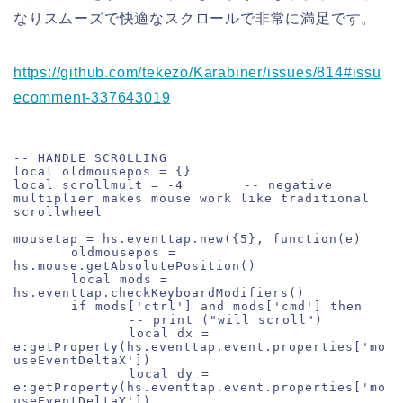
なりスムーズで快適なスクロールで非常に満足です。
https://github.com/tekezo/Karabiner/issues/814#issu
ecomment-337643019
-- HANDLE SCROLLING

local oldmousepos = {}

local scrollmult = -4	-- negative 
multiplier makes mouse work like traditional 
scrollwheel

mousetap = hs.eventtap.new({5}, function(e)

	oldmousepos = 
hs.mouse.getAbsolutePosition()

	local mods = 
hs.eventtap.checkKeyboardModifiers()

	if mods['ctrl'] and mods['cmd'] then

		-- print ("will scroll")

		local dx = 
e:getProperty(hs.eventtap.event.properties['mo
useEventDeltaX'])

		local dy = 
e:getProperty(hs.eventtap.event.properties['mo
useEventDeltaY'])
