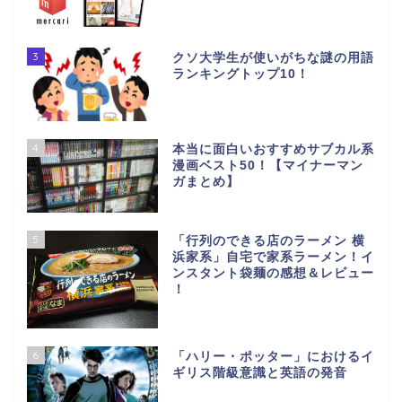
3
クソ大学生が使いがちな謎の用語
ランキングトップ10！
4
本当に面白いおすすめサブカル系
漫画ベスト50！【マイナーマン
ガまとめ】
5
「行列のできる店のラーメン 横
浜家系」自宅で家系ラーメン！イ
ンスタント袋麺の感想＆レビュー
！
6
「ハリー・ポッター」におけるイ
ギリス階級意識と英語の発音