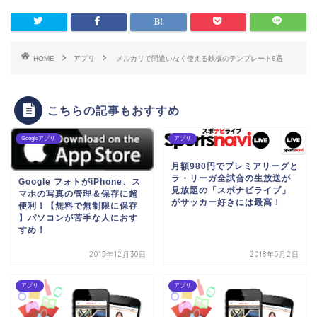
HOME
アプリ
メルカリで間違いなく使える鉄板のテンプレート8選
こちらの記事もおすすめ
Googleアプリ
アプリ
月額980円でプレミアリーグと
ラ・リーガ全試合の生放送が
Google フォトがiPhone、ス
見放題の「スポナビライブ」
マホの写真の管理＆保存に超
がサッカー好きには最高！
便利！【無料で無制限に保存
】パソコンが苦手な人におす
すめ！
2015年12月30日
2018年5月2日
アプリ
アプリ