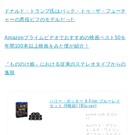
ドナルド・トランプ氏はバック・トゥ・ザ・フューチ
ャーの悪役ビフのモデルだった
Amazonプライムビデオでおすすめの映画ベスト50を
年間100本以上映画をみた僕が紹介！
『もののけ姫』における従来のステレオタイプからの
逸脱
ハリー・ポッター 8-Film ブルーレイ
セット (8枚組) [Blu-ray]
カエレ
posted with
バ
ルパート・グリン
ト, エマ・ワトソン
ダニエル・ラドクリ