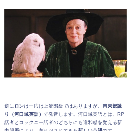
逆に
ロン
は一応は上流階級ではありますが、
南東部訛
り（河口域英語）
で発音します。河口域英語とは、RP
話者とコックニー話者のどちらにも違和感を覚える新
中間層により、創りだされてきた
新しい英語
です。