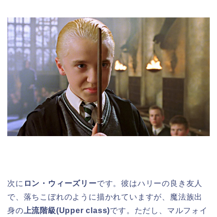
次に
ロン・ウィーズリー
です。彼はハリーの良き友人
で、落ちこぼれのように描かれていますが、魔法族出
身の
上流階級(Upper class)
です。ただし、マルフォイ