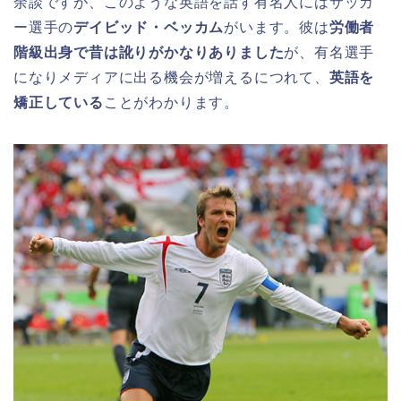
余談ですが、このような英語を話す有名人にはサッカ
ー選手の
デイビッド・ベッカム
がいます。彼は
労働者
階級出身で昔は訛りがかなりありました
が、有名選手
になりメディアに出る機会が増えるにつれて、
英語を
矯正している
ことがわかります。