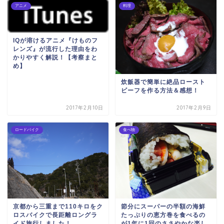
アニメ
料理
IQが溶けるアニメ『けものフ
レンズ』が流行した理由をわ
かりやすく解説！【考察まと
め】
炊飯器で簡単に絶品ロースト
ビーフを作る方法＆感想！
2017年2月10日
2017年2月9日
ロードバイク
食べ物
京都から三重まで110キロをク
節分にスーパーの半額の海鮮
ロスバイクで長距離ロングラ
たっぷりの恵方巻を食べるの
イド旅行しました！
が1年に1回のささやかな楽し