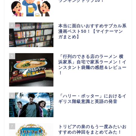
ランキングトップ10！
4
本当に面白いおすすめサブカル系
漫画ベスト50！【マイナーマン
ガまとめ】
5
「行列のできる店のラーメン 横
浜家系」自宅で家系ラーメン！イ
ンスタント袋麺の感想＆レビュー
！
6
「ハリー・ポッター」におけるイ
ギリス階級意識と英語の発音
7
トリビアの泉のもう一度みたいお
すすめの神回をまとめてみた！