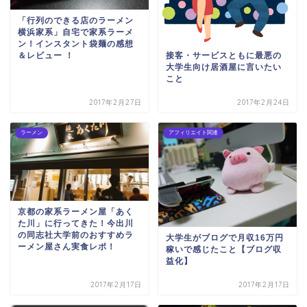
「行列のできる店のラーメン
横浜家系」自宅で家系ラーメ
ン！インスタント袋麺の感想
接客・サービスともに最悪の
＆レビュー ！
大学生向け居酒屋に言いたい
こと
2017年2月27日
2017年2月24日
ラーメン
アフィリエイト関連
京都の家系ラーメン屋「あく
た川」に行ってきた！今出川
の同志社大学前のおすすめラ
大学生がブログで月収16万円
ーメン屋さん実食レポ！
稼いで感じたこと【ブログ収
益化】
2017年2月17日
2017年2月17日