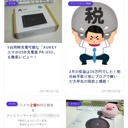
スマホ
アフィリエイト関連
5台同時充電可能な「AUKEY
スマホUSB充電器 PA-U33」
を徹底レビュー！
2月の収益は16万円でした！初
任給手取り並にブログで稼い
だ大学生の現状と感想！
2017年3月7日
2017年3月5日
スマホ
イヤホン