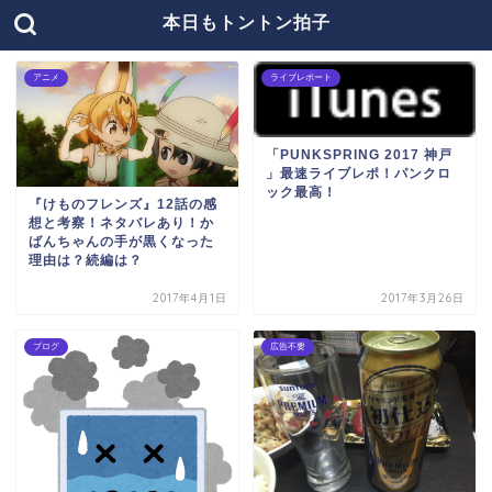
本日もトントン拍子
アニメ
ライブレポート
「PUNKSPRING 2017 神戸
」最速ライブレポ！パンクロ
ック最高！
『けものフレンズ』12話の感
想と考察！ネタバレあり！か
ばんちゃんの手が黒くなった
理由は？続編は？
2017年4月1日
2017年3月26日
ブログ
広告不要