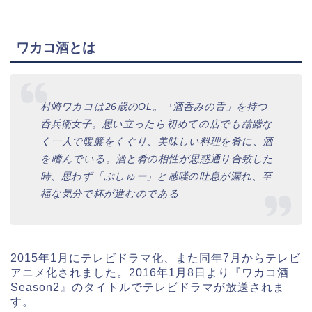
ワカコ酒とは
村崎ワカコは26歳のOL。「酒呑みの舌」を持つ
呑兵衛女子。思い立ったら初めての店でも躊躇な
く一人で暖簾をくぐり、美味しい料理を肴に、酒
を嗜んでいる。酒と肴の相性が思惑通り合致した
時、思わず「ぷしゅー」と感嘆の吐息が漏れ、至
福な気分で杯が進むのである
2015年1月にテレビドラマ化、また同年7月からテレビ
アニメ化されました。2016年1月8日より『ワカコ酒
Season2』のタイトルでテレビドラマが放送されま
す。