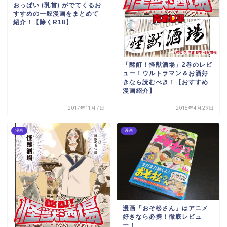
おっぱい (乳首) がでてくるお
すすめの一般漫画をまとめて
紹介！【除くR18】
「酩酊！怪獣酒場」2巻のレビ
ュー！ウルトラマン＆お酒好
きなら読むべき！【おすすめ
漫画紹介】
2017年11月7日
2016年4月29日
漫画
漫画
漫画「おそ松さん」はアニメ
好きなら必携！徹底レビュ
ー！