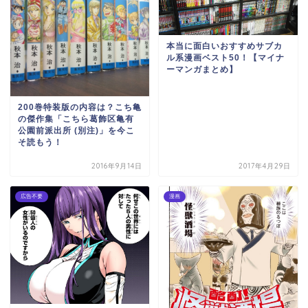
本当に面白いおすすめサブカ
ル系漫画ベスト50！【マイナ
ーマンガまとめ】
200巻特装版の内容は？こち亀
の傑作集「こちら葛飾区亀有
公園前派出所 (別注)」を今こ
そ読もう！
2016年9月14日
2017年4月29日
広告不要
漫画