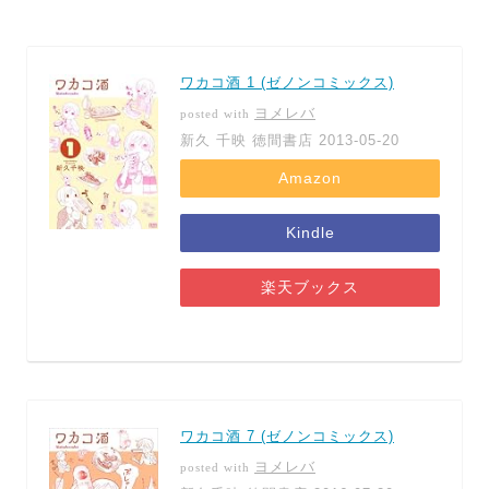
ワカコ酒 1 (ゼノンコミックス)
ヨメレバ
posted with
新久 千映 徳間書店 2013-05-20
Amazon
Kindle
楽天ブックス
ワカコ酒 7 (ゼノンコミックス)
ヨメレバ
posted with