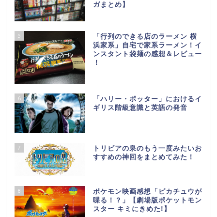
ガまとめ】
5
「行列のできる店のラーメン 横
浜家系」自宅で家系ラーメン！イ
ンスタント袋麺の感想＆レビュー
！
6
「ハリー・ポッター」におけるイ
ギリス階級意識と英語の発音
7
トリビアの泉のもう一度みたいお
すすめの神回をまとめてみた！
8
ポケモン映画感想「ピカチュウが
喋る！？」【劇場版ポケットモン
スター キミにきめた!】