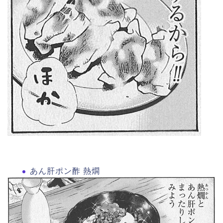
あん肝ポン酢 熱燗