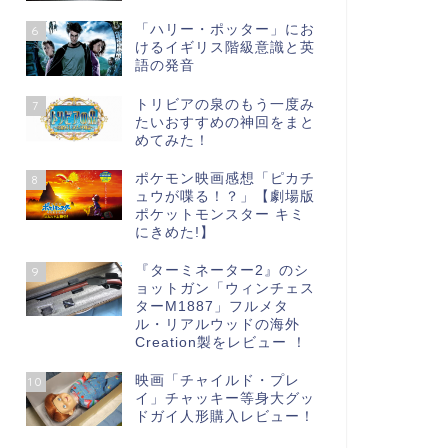
「ハリー・ポッター」にお
6
けるイギリス階級意識と英
語の発音
トリビアの泉のもう一度み
7
たいおすすめの神回をまと
めてみた！
ポケモン映画感想「ピカチ
8
ュウが喋る！？」【劇場版
ポケットモンスター キミ
にきめた!】
『ターミネーター2』のシ
9
ョットガン「ウィンチェス
ターM1887」フルメタ
ル・リアルウッドの海外
Creation製をレビュー ！
映画「チャイルド・プレ
10
イ」チャッキー等身大グッ
ドガイ人形購入レビュー！