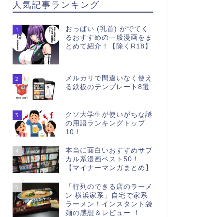
人気記事ランキング
おっぱい (乳首) がでてく
1
るおすすめの一般漫画をま
とめて紹介！【除くR18】
メルカリで間違いなく使え
2
る鉄板のテンプレート8選
クソ大学生が使いがちな謎
3
の用語ランキングトップ
10！
本当に面白いおすすめサブ
4
カル系漫画ベスト50！
【マイナーマンガまとめ】
「行列のできる店のラーメ
5
ン 横浜家系」自宅で家系
ラーメン！インスタント袋
麺の感想＆レビュー ！