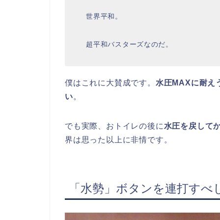
世界平和。
超平和バスターズなのだ。
僕はこれに大賛成です。
水圧MAXに耐
い
。
でも実際、おトイレの後に
水圧を戻して
界は思った以上に非情です。
「水勢」ボタンを連打すべ