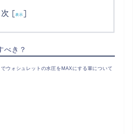
目次
[
]
表示
すべき？
でウォシュレットの水圧をMAXにする輩について