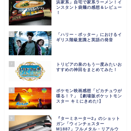
浜家系」自宅で家系ラーメン！イ
ンスタント袋麺の感想＆レビュー
！
6
「ハリー・ポッター」におけるイ
ギリス階級意識と英語の発音
7
トリビアの泉のもう一度みたいお
すすめの神回をまとめてみた！
8
ポケモン映画感想「ピカチュウが
喋る！？」【劇場版ポケットモン
スター キミにきめた!】
9
『ターミネーター2』のショット
ガン「ウィンチェスター
M1887」フルメタル・リアルウ