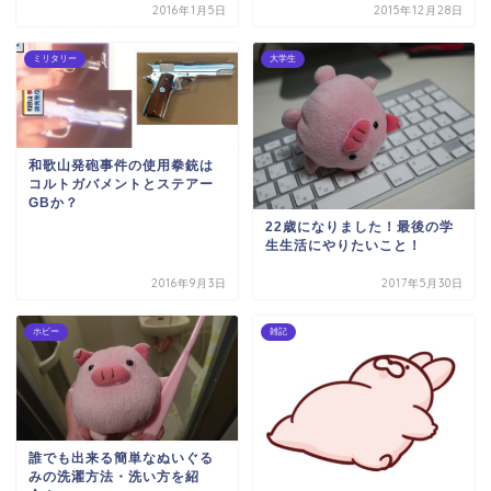
2016年1月5日
2015年12月28日
ミリタリー
大学生
和歌山発砲事件の使用拳銃は
コルトガバメントとステアー
GBか？
22歳になりました！最後の学
生生活にやりたいこと！
2016年9月3日
2017年5月30日
ホビー
雑記
誰でも出来る簡単なぬいぐる
みの洗濯方法・洗い方を紹