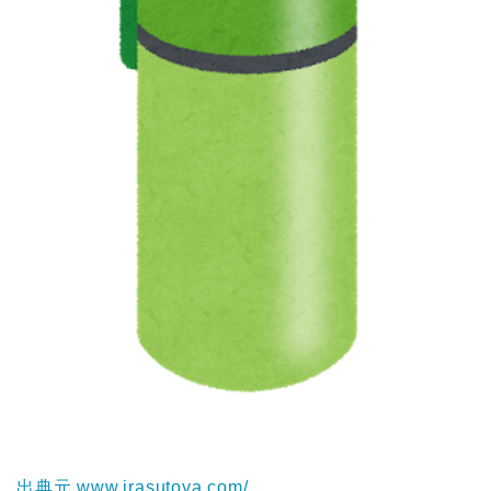
出典元 www.irasutoya.com/