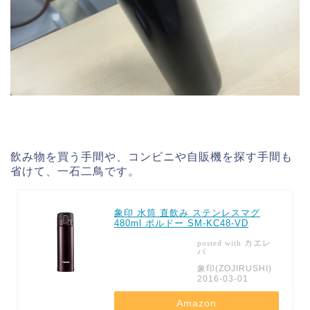
飲み物を買う手間や、コンビニや自販機を探す手間も
省けて、一石二鳥です。
象印 水筒 直飲み ステンレスマグ
480ml ボルドー SM-KC48-VD
カエレ
posted with
バ
象印(ZOJIRUSHI)
2016-03-01
Amazon