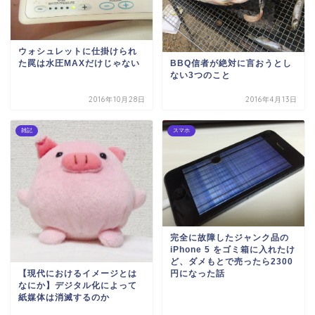
ウォシュレットに仕掛けられ
た罠は水圧MAXだけじゃない
BBQ信者が絶対に言おうとし
ない3つのこと
2016年10月28日
2016年4月13日
雑記
スマホ
完全に故障したジャンク品の
iPhone 5 をゴミ箱に入れたけ
ど、ダメもとで売ったら2300
【現代におけるイメージとは
円になった話
なにか】デジタル化によって
紙媒体は消滅するのか