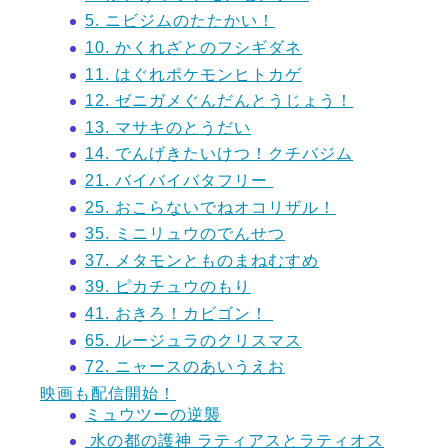
5. ニビジムのたたかい！
10. かくれざとのフシギダネ
11. はぐれポケモンヒトカゲ
12. ゼニガメぐんだんとうじょう！
13. マサキのとうだい
14. でんげきたいけつ！クチバジム
21. バイバイバタフリー
25. おこらないでねオコリザル！
35. ミニリュウのでんせつ
37. メタモンとものまねむすめ
39. ピカチュウのもり
41. おきろ！カビゴン！
65. ルージュラのクリスマス
72. ニャースのあいうえお
映画も配信開始！
ミュウツーの逆襲
水の都の護神 ラティアスとラティオス