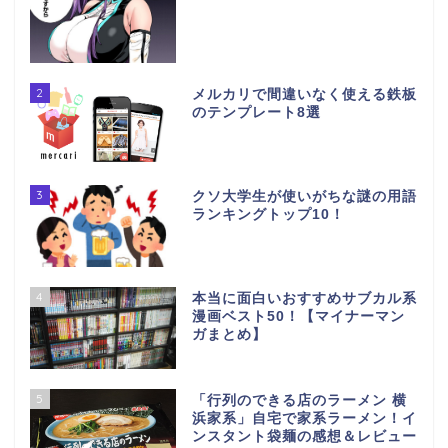
2
メルカリで間違いなく使える鉄板
のテンプレート8選
3
クソ大学生が使いがちな謎の用語
ランキングトップ10！
4
本当に面白いおすすめサブカル系
漫画ベスト50！【マイナーマン
ガまとめ】
5
「行列のできる店のラーメン 横
浜家系」自宅で家系ラーメン！イ
ンスタント袋麺の感想＆レビュー