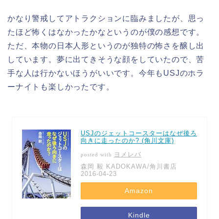
かなり警戒してアトラクションに臨みましたが、思っ
たほど怖くはなかったかなというのが僕の感想です。
ただ、本物の日本人形というのが独特の怖さを醸し出
しています。夢に出てきそうな顔をしていたので、苦
手な人は行かないほうがいいです。今年もUSJのホラ
ーナイトも楽しかったです。
USJのジェットコースターはなぜ後ろ
向きに走ったのか? (角川文庫)
ヨメレバ
posted with
森岡 毅 KADOKAWA/角川書店
2016-04-23
Amazon
Kindle