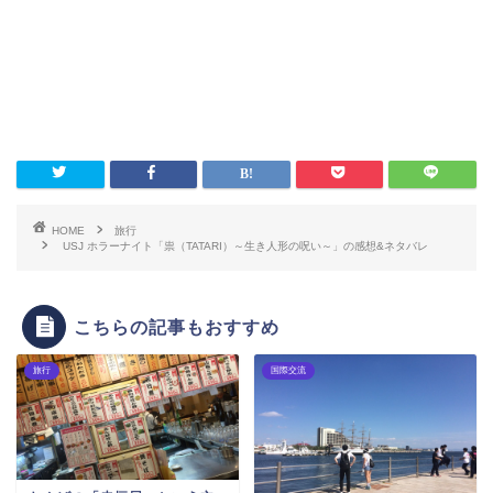
HOME
旅行
USJ ホラーナイト「祟（TATARI）～生き人形の呪い～」の感想&ネタバレ
こちらの記事もおすすめ
旅行
国際交流