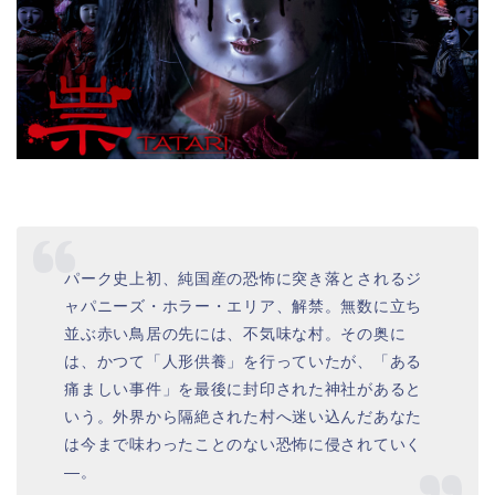
パーク史上初、純国産の恐怖に突き落とされるジ
ャパニーズ・ホラー・エリア、解禁。無数に立ち
並ぶ赤い鳥居の先には、不気味な村。その奥に
は、かつて「人形供養」を行っていたが、「ある
痛ましい事件」を最後に封印された神社があると
いう。外界から隔絶された村へ迷い込んだあなた
は今まで味わったことのない恐怖に侵されていく
―。