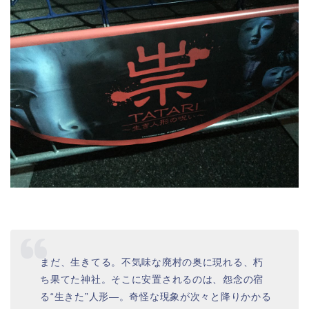
まだ、生きてる。不気味な廃村の奥に現れる、朽
ち果てた神社。そこに安置されるのは、怨念の宿
る“生きた”人形―。奇怪な現象が次々と降りかかる