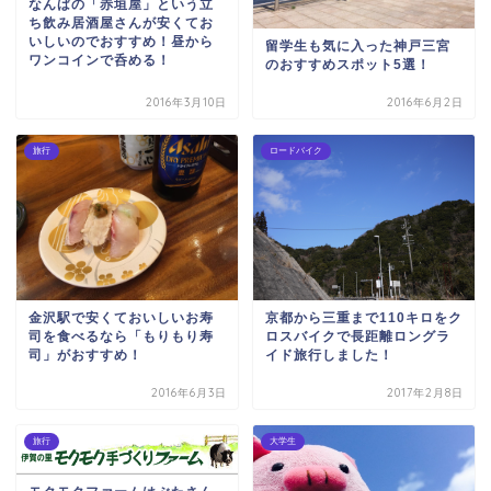
なんばの「赤垣屋」という立
ち飲み居酒屋さんが安くてお
いしいのでおすすめ！昼から
留学生も気に入った神戸三宮
ワンコインで呑める！
のおすすめスポット5選！
2016年3月10日
2016年6月2日
旅行
ロードバイク
金沢駅で安くておいしいお寿
京都から三重まで110キロをク
司を食べるなら「もりもり寿
ロスバイクで長距離ロングラ
司」がおすすめ！
イド旅行しました！
2016年6月3日
2017年2月8日
旅行
大学生