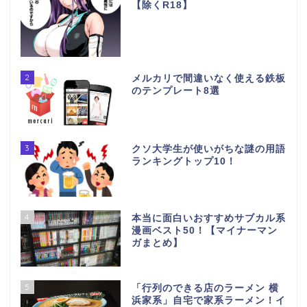
【除くR18】
2
メルカリで間違いなく使える鉄板
のテンプレート8選
3
クソ大学生が使いがちな謎の用語
ランキングトップ10！
4
本当に面白いおすすめサブカル系
漫画ベスト50！【マイナーマン
ガまとめ】
5
「行列のできる店のラーメン 横
浜家系」自宅で家系ラーメン！イ