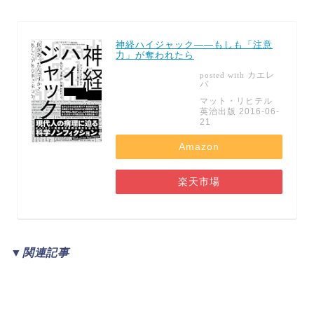
神経ハイジャック――もしも「注意
力」が奪われたら
カエレ
posted with
バ
マット・リヒテル
英治出版 2016-06-
21
Amazon
楽天市場
▼関連記事