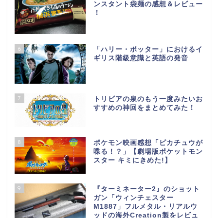
ンスタント袋麺の感想＆レビュー
！
6
「ハリー・ポッター」におけるイ
ギリス階級意識と英語の発音
7
トリビアの泉のもう一度みたいお
すすめの神回をまとめてみた！
8
ポケモン映画感想「ピカチュウが
喋る！？」【劇場版ポケットモン
スター キミにきめた!】
9
『ターミネーター2』のショット
ガン「ウィンチェスター
M1887」フルメタル・リアルウ
ッドの海外Creation製をレビュ