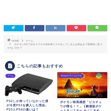
HOME
ゲーム
ポケモンGOで歩きスマホや自転車スマホをしている人は死ぬまで危険性に気づ
かないのか？
こちらの記事もおすすめ
ゲーム
Amazonプライムビデオ
PS2しか持っていなかった僕
ポケモン映画感想「ピカチュ
が今更PS3を購入した理由。
ウが喋る！？」【劇場版ポケ
PS3とPS4の違いは？
ットモンスター キミにきめ