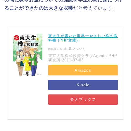
ることができたのは大きな収穫
だと考えています。
東大生が書いた世界一やさしい株の教
科書 (PHP文庫)
ヨメレバ
posted with
東京大学株式投資クラブAgents PHP
研究所 2011-07-03
Amazon
Kindle
楽天ブックス