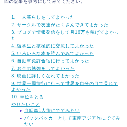
回の記事を参考にしてみてください。
1. 一人暮らしをしてよかった
2. サークルで友達がたくさんできてよかった
3. ブログで情報発信をして月16万も稼げてよかっ
た
4. 留学生と積極的に交流してよかった
5. いろいろな本を読んでみてよかった
6. 自動車免許合宿に行ってよかった
7. お金の勉強をしてよかった
8. 映画に詳しくなれてよかった
9. 世界一周旅行に行って世界を自分の目で見れて
よかった
10. 単位をとる
やりたいこと
自転車1人旅にでてみたい
バックパッカーとして東南アジア旅にでてみ
たい