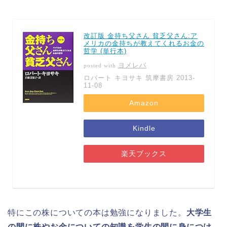
改訂版 金持ち父さん 貧乏父さん:ア
メリカの金持ちが教えてくれるお金の
哲学 (単行本)
ヨメレバ
posted with
ロバート キヨサキ 筑摩書房 2013-
11-08
Amazon
Kindle
楽天ブックス
特にこの株についての本は勉強になりました。
大学生
の間に株やお金についての知識を学生の間に身につけ