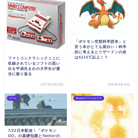
「ポケモン空想科学読本」と
言う本がとても面白い！科学
的に考えるとリザードンの炎
は4215℃以上！？
ファミコンクラシックミニに
収録されているソフトの思い
出を平成生まれの大学生が適
当に振り返る
2017年5月23日
2016年3月16日
ゲーム
Amazonプライムビデオ
7/22日本配信！「ポケモン
GO」の基礎知識とTwitterの