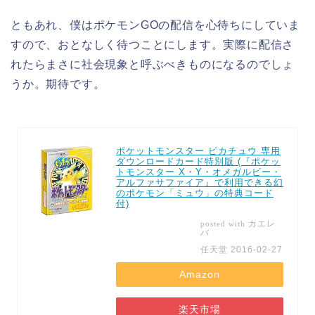
ともあれ、僕はポケモンGOの配信を心待ちにしていま
すので、おとなしく待つことにします。実際に配信さ
れたらまさに社会現象と呼ぶべきものになるのでしょ
うか。期待です。
ポケットモンスター ピカチュウ 専用
ダウンロードカード特別版 (『ポケッ
トモンスター X・Y・オメガルビー・
アルファサファイア』で利用できる幻
のポケモン「ミュウ」の特典コード
付)
カエレ
posted with
バ
任天堂 2016-02-27
Amazon
楽天市場