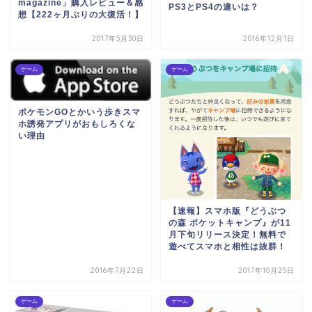
magazine」購入レビュー＆感
PS3とPS4の違いは？
想【222ヶ月ぶりの大復活！】
2017年5月30日
2016年12月1日
ゲーム
ゲーム
ポケモンGOとかいう歩きスマ
ホ誘発アプリがおもしろくな
い理由
【速報】スマホ版『どうぶつ
の森 ポケットキャンプ』が11
月下旬リリース決定！無料で
遊べてスマホと相性は抜群！
2016年7月22日
2017年10月25日
ゲーム
ゲーム