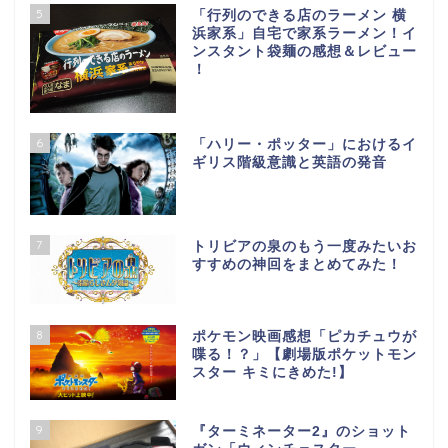
5
「行列のできる店のラーメン 横
浜家系」自宅で家系ラーメン！イ
ンスタント袋麺の感想＆レビュー
！
6
「ハリー・ポッター」におけるイ
ギリス階級意識と英語の発音
7
トリビアの泉のもう一度みたいお
すすめの神回をまとめてみた！
8
ポケモン映画感想「ピカチュウが
喋る！？」【劇場版ポケットモン
スター キミにきめた!】
9
『ターミネーター2』のショット