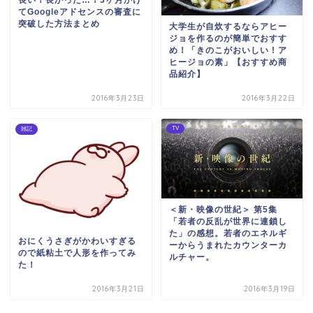
てGoogleアドセンスの審査に
突破した方法まとめ
大学生が自炊するならアヒー
ジョを作るのが簡単でおすす
め！「きのこがおいしい ! ア
ヒージョの素」【おすすめ商
品紹介】
2016年3月23日
2016年3月22日
TV
雑記
＜新・映像の世紀＞ 第5集
「若者の反乱が世界に連鎖し
た」の感想。若者のエネルギ
おにくうさぎがかわいすぎる
ーからうまれたカウンターカ
ので紙粘土で人形を作ってみ
ルチャー。
た！
2016年3月21日
2016年3月19日