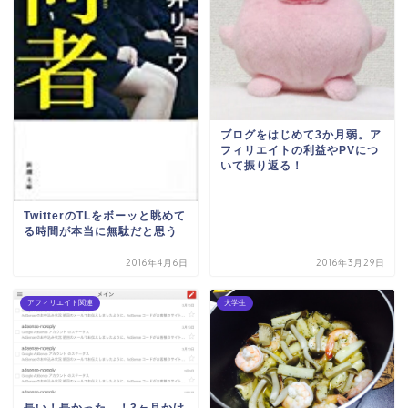
ブログをはじめて3か月弱。ア
フィリエイトの利益やPVにつ
いて振り返る！
TwitterのTLをボーッと眺めて
る時間が本当に無駄だと思う
2016年4月6日
2016年3月29日
アフィリエイト関連
大学生
長い！長かった…！3ヶ月かけ