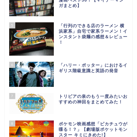
漫画ベスト50！【マイナーマン
ガまとめ】
5
「行列のできる店のラーメン 横
浜家系」自宅で家系ラーメン！イ
ンスタント袋麺の感想＆レビュー
！
6
「ハリー・ポッター」におけるイ
ギリス階級意識と英語の発音
7
トリビアの泉のもう一度みたいお
すすめの神回をまとめてみた！
8
ポケモン映画感想「ピカチュウが
喋る！？」【劇場版ポケットモン
スター キミにきめた!】