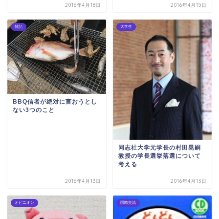
2016年4月18日
2016年4月15日
雑記
大学生
BBQ信者が絶対に言おうとし
ない3つのこと
同志社大学元学長の村田晃嗣
教授の学長選挙落選について
考える
2016年4月13日
2016年4月13日
オピニオン
国際交流