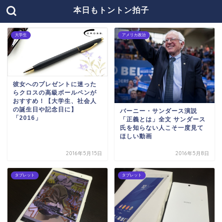
本日もトントン拍子
大学生
アメリカ政治
彼女へのプレゼントに迷った
らクロスの高級ボールペンが
おすすめ！【大学生、社会人
の誕生日や記念日に】
バーニー・サンダース演説
「2016」
「正義とは」全文 サンダース
氏を知らない人こそ一度見て
ほしい動画
2016年5月15日
2016年5月8日
タブレット
タブレット