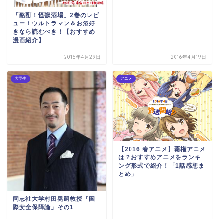
「酩酊！怪獣酒場」2巻のレビ
ュー！ウルトラマン＆お酒好
きなら読むべき！【おすすめ
漫画紹介】
2016年4月29日
2016年4月19日
大学生
アニメ
【2016 春アニメ】覇権アニメ
は？おすすめアニメをランキ
ング形式で紹介！「1話感想ま
とめ」
同志社大学村田晃嗣教授「国
際安全保障論」その1