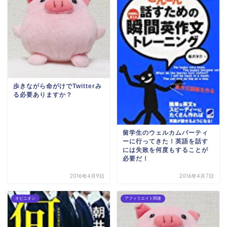
歩きながら命がけでTwitterみ
る必要ありますか？
留学生のウェルカムパーティ
ーに行ってきた！英語を話す
には失敗を何度もすることが
必要だ！
2016年4月9日
2016年4月7日
オピニオン
アフィリエイト関連